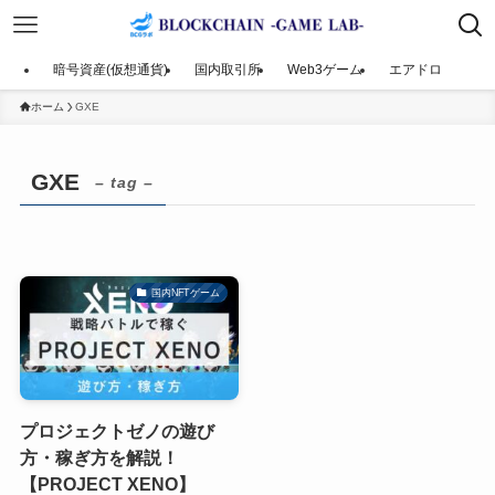
暗号資産(仮想通貨)
国内取引所
Web3ゲーム
エアドロ
ホーム
GXE
GXE
– tag –
国内NFTゲーム
プロジェクトゼノの遊び
方・稼ぎ方を解説！
【PROJECT XENO】