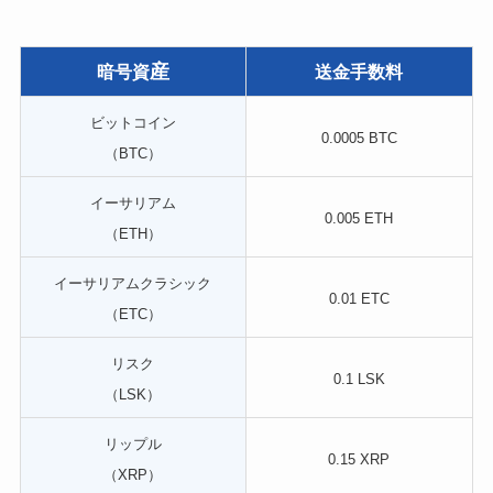
産
暗号資
送金手数料
ビットコイン
0.0005 BTC
（BTC）
イーサリアム
0.005 ETH
（ETH）
イーサリアムクラシック
0.01 ETC
（ETC）
リスク
0.1 LSK
（LSK）
リップル
0.15 XRP
（XRP）