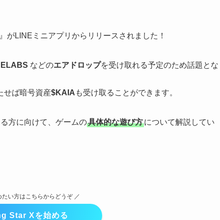
』がLINEミニアプリからリリースされました！
DELABS
などの
エアドロップ
を受け取れる予定のため話題とな
たせば暗号資産
$KAIA
も受け取ることができます。
める方に向けて、ゲームの
具体的な遊び方
について解説してい
めたい方はこちらからどうぞ ／
ng Star Xを始める